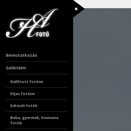
Bemutatkozás
Galériáim
Kiállított fotóim
Díjas fotóim
Esküvői fotók
Baba, gyermek, kismama
fotók